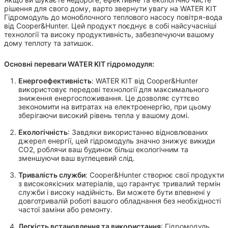
рішення для свого дому, варто звернути увагу на WATER KIT
Гідромодуль до моноблочного теплового насосу повітря-вода
від Cooper&Hunter. Цей продукт поєднує в собі найсучасніші
технології та високу продуктивність, забезпечуючи вашому
дому теплоту та затишок.
Основні переваги WATER KIT гідромодуля:
Енергоефективність
: WATER KIT від Cooper&Hunter
використовує передові технології для максимального
зниження енергоспоживання. Це дозволяє суттєво
зекономити на витратах на електроенергію, при цьому
зберігаючи високий рівень тепла у вашому домі.
Екологічність
: Завдяки використанню відновлюваних
джерел енергії, цей гідромодуль значно знижує викиди
CO2, роблячи ваш будинок більш екологічним та
зменшуючи ваш вуглецевий слід.
Тривалість служби
: Cooper&Hunter створює свої продукти
з високоякісних матеріалів, що гарантує тривалий термін
служби і високу надійність. Ви можете бути впевнені у
довготривалій роботі вашого обладнання без необхідності
частої заміни або ремонту.
Легкість встановлення та використання
: Гідромодуль