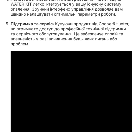
WATER KIT легко інтегрується у вашу існуючу систему
опалення. Зручний інтерфейс управління дозволяє вам
швидко налаштувати оптимальні параметри роботи.
Підтримка та сервіс
: Купуючи продукт від Cooper&Hunter,
ви отримуєте доступ до професійної технічної підтримки
та сервісного обслуговування. Це забезпечує спокій та
впевненість у разі виникнення будь-яких питань або
проблем.