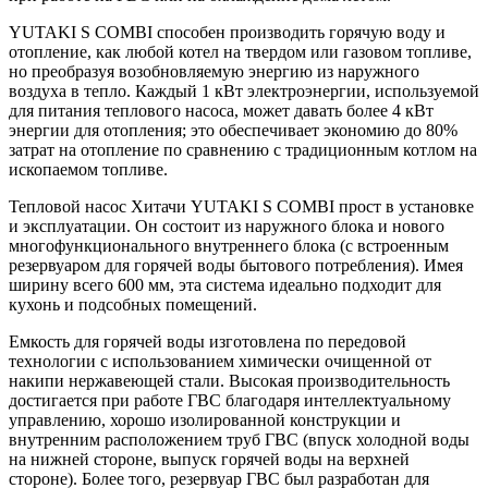
YUTAKI S COMBI способен производить горячую воду и
отопление, как любой котел на твердом или газовом топливе,
но преобразуя возобновляемую энергию из наружного
воздуха в тепло. Каждый 1 кВт электроэнергии, используемой
для питания теплового насоса, может давать более 4 кВт
энергии для отопления; это обеспечивает экономию до 80%
затрат на отопление по сравнению с традиционным котлом на
ископаемом топливе.
Тепловой насос Хитачи YUTAKI S COMBI прост в установке
и эксплуатации. Он состоит из наружного блока и нового
многофункционального внутреннего блока (с встроенным
резервуаром для горячей воды бытового потребления). Имея
ширину всего 600 мм, эта система идеально подходит для
кухонь и подсобных помещений.
Емкость для горячей воды изготовлена по передовой
технологии с использованием химически очищенной от
накипи нержавеющей стали. Высокая производительность
достигается при работе ГВС благодаря интеллектуальному
управлению, хорошо изолированной конструкции и
внутренним расположением труб ГВС (впуск холодной воды
на нижней стороне, выпуск горячей воды на верхней
стороне). Более того, резервуар ГВС был разработан для