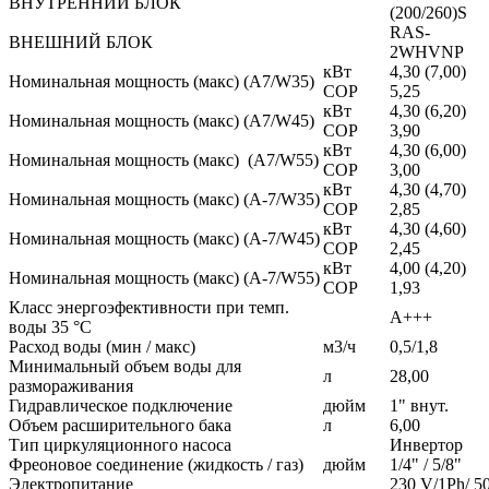
ВНУТРЕННИЙ БЛОК
(200/260)S
RAS-
ВНЕШНИЙ БЛОК
2WHVNP
кВт
4,30 (7,00)
Номинальная мощность (макс) (A7/W35)
СОР
5,25
кВт
4,30 (6,20)
Номинальная мощность (макс) (A7/W45)
СОР
3,90
кВт
4,30 (6,00)
Номинальная мощность (макс) (A7/W55)
СОР
3,00
кВт
4,30 (4,70)
Номинальная мощность (макс) (A-7/W35)
СОР
2,85
кВт
4,30 (4,60)
Номинальная мощность (макс) (A-7/W45)
СОР
2,45
кВт
4,00 (4,20)
Номинальная мощность (макс) (A-7/W55)
СОР
1,93
Класс энергоэфективности при темп.
А+++
воды 35 °C
Расход воды (мин / макс)
м3/ч
0,5/1,8
Минимальный объем воды для
л
28,00
размораживания
Гидравлическое подключение
дюйм
1" внут.
Объем расширительного бака
л
6,00
Тип циркуляционного насоса
Инвертор
Фреоновое соединение (жидкость / газ)
дюйм
1/4" / 5/8"
Электропитание
230 V/1Ph/ 5