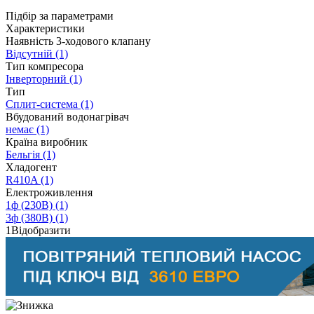
Підбір за параметрами
Характеристики
Наявність 3-ходового клапану
Відсутній
(1)
Тип компресора
Інверторний
(1)
Тип
Сплит-система
(1)
Вбудований водонагрівач
немає
(1)
Країна виробник
Бельгія
(1)
Хладогент
R410A
(1)
Електроживлення
1ф (230В)
(1)
3ф (380В)
(1)
1
Відобразити