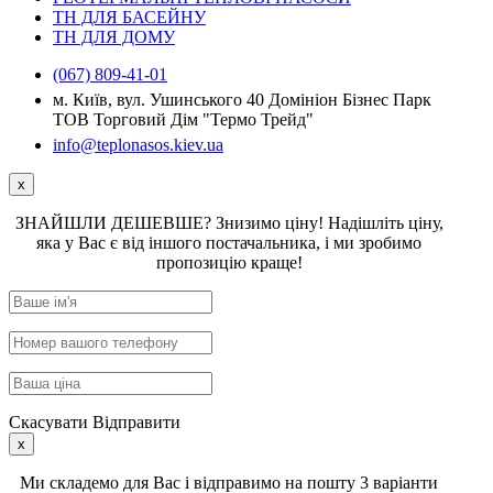
ТН ДЛЯ БАСЕЙНУ
ТН ДЛЯ ДОМУ
(067) 809-41-01
м. Київ, вул. Ушинського 40 Домініон Бізнес Парк
ТОВ Торговий Дім "Термо Трейд"
info@teplonasos.kiev.ua
x
ЗНАЙШЛИ ДЕШЕВШЕ? Знизимо ціну! Надішліть ціну,
яка у Вас є від іншого постачальника, і ми зробимо
пропозицію краще!
Скасувати
Відправити
x
Ми складемо для Вас і відправимо на пошту 3 варіанти