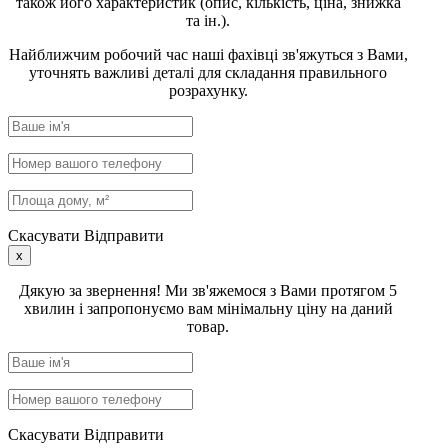
також його характеристик (опис, кількість, ціна, знижка
та ін.).
Найближчим робочий час наші фахівці зв'яжуться з Вами,
уточнять важливі деталі для складання правильного
розрахунку.
Скасувати
Відправити
x
Дякую за звернення! Ми зв'яжемося з Вами протягом 5
хвилин і запропонуємо вам мінімальну ціну на даний
товар.
Скасувати
Відправити