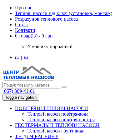
Про нас
Теплові насоси під ключ (установка, монтаж)
Розрахунок теплового насоса
Статті
Контакти
0 товар(ів) - 0 грн
У кошику порожньо!
ru
|
ua
(067) 809-41-01
Toggle navigation
ПОВІТРЯНІ ТЕПЛОВІ НАСОСИ
Теплові насоси повітря-вода
Теплові насоси повітря-повітря
ГЕОТЕРМАЛЬНІ ТЕПЛОВІ НАСОСИ
Теплові насоси грунт вода
ТН ДЛЯ БАСЕЙНУ