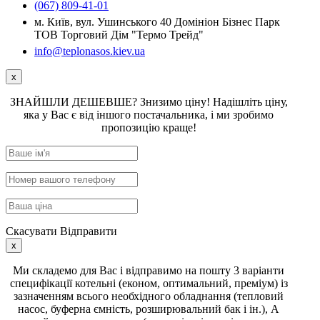
(067) 809-41-01
м. Київ, вул. Ушинського 40 Домініон Бізнес Парк
ТОВ Торговий Дім "Термо Трейд"
info@teplonasos.kiev.ua
x
ЗНАЙШЛИ ДЕШЕВШЕ? Знизимо ціну! Надішліть ціну,
яка у Вас є від іншого постачальника, і ми зробимо
пропозицію краще!
Скасувати
Відправити
x
Ми складемо для Вас і відправимо на пошту 3 варіанти
специфікації котельні (економ, оптимальний, преміум) із
зазначенням всього необхідного обладнання (тепловий
насос, буферна ємність, розширювальний бак і ін.), А