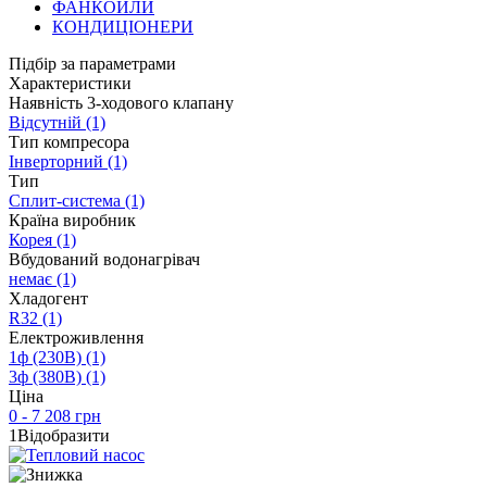
ФАНКОЙЛИ
КОНДИЦІОНЕРИ
Підбір за параметрами
Характеристики
Наявність 3-ходового клапану
Відсутній
(1)
Тип компресора
Інверторний
(1)
Тип
Сплит-система
(1)
Країна виробник
Корея
(1)
Вбудований водонагрівач
немає
(1)
Хладогент
R32
(1)
Електроживлення
1ф (230В)
(1)
3ф (380В)
(1)
Ціна
0 - 7 208 грн
1
Відобразити