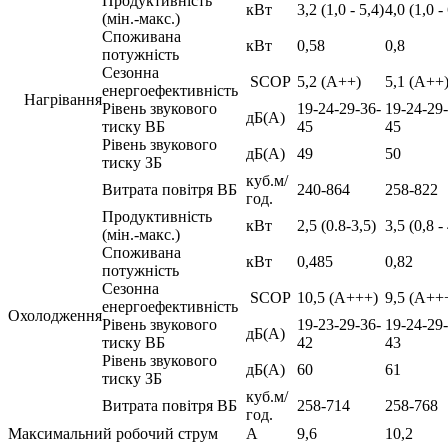
Продуктивність
кВт
3,2 (1,0 - 5,4)
4,0 (1,0 -
(мін.-макс.)
Споживана
кВт
0,58
0,8
потужність
Сезонна
SCOP
5,2 (А++)
5,1 (А++
енергоефективність
Нагрівання
Рівень звукового
19-24-29-36-
19-24-29-
дБ(А)
тиску ВБ
45
45
Рівень звукового
дБ(А)
49
50
тиску ЗБ
куб.м/
Витрата повітря ВБ
240-864
258-822
год.
Продуктивність
кВт
2,5 (0.8-3,5)
3,5 (0,8 -
(мін.-макс.)
Споживана
кВт
0,485
0,82
потужність
Сезонна
SCOP
10,5 (А+++)
9,5 (А++
енергоефективність
Охолодження
Рівень звукового
19-23-29-36-
19-24-29-
дБ(А)
тиску ВБ
42
43
Рівень звукового
дБ(А)
60
61
тиску ЗБ
куб.м/
Витрата повітря ВБ
258-714
258-768
год.
Максимальний робочий струм
А
9,6
10,2